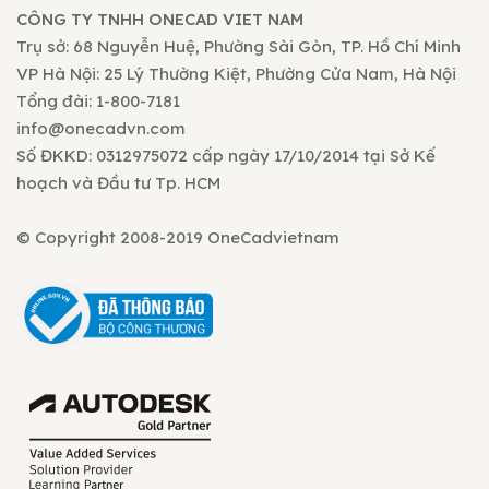
CÔNG TY TNHH ONECAD VIET NAM
Trụ sở: 68 Nguyễn Huệ, Phường Sài Gòn, TP. Hồ Chí Minh
VP Hà Nội: 25 Lý Thường Kiệt, Phường Cửa Nam, Hà Nội
Tổng đài: 1-800-7181
info@onecadvn.com
Số ĐKKD: 0312975072 cấp ngày 17/10/2014 tại Sở Kế
hoạch và Đầu tư Tp. HCM
© Copyright 2008-2019 OneCadvietnam