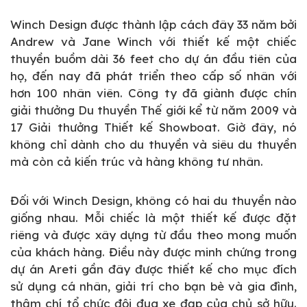
Winch Design được thành lập cách đây 33 năm bởi
Andrew và Jane Winch với thiết kế một chiếc
thuyền buồm dài 36 feet cho dự án đầu tiên của
họ, đến nay đã phát triển theo cấp số nhân với
hơn 100 nhân viên. Công ty đã giành được chín
giải thưởng Du thuyền Thế giới kể từ năm 2009 và
17 Giải thưởng Thiết kế Showboat. Giờ đây, nó
không chỉ dành cho du thuyền và siêu du thuyền
mà còn cả kiến trúc và hàng không tư nhân.
Đối với Winch Design, không có hai du thuyền nào
giống nhau. Mỗi chiếc là một thiết kế được đặt
riêng và được xây dựng từ đầu theo mong muốn
của khách hàng. Điều này được minh chứng trong
dự án Areti gần đây được thiết kế cho mục đích
sử dụng cá nhân, giải trí cho bạn bè và gia đình,
thậm chí tổ chức đội đua xe đạp của chủ sở hữu.