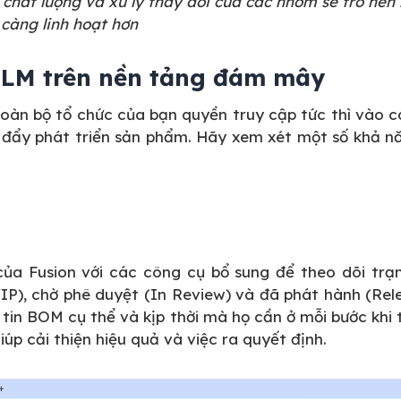
 chất lượng và xử lý thay đổi của các nhóm sẽ trở nên
càng linh hoạt hơn
PLM trên nền tảng đám mây
oàn bộ tổ chức của bạn quyền truy cập tức thì vào c
 đẩy phát triển sản phẩm. Hãy xem xét một số khả nă
a Fusion với các công cụ bổ sung để theo dõi trạn
P), chờ phê duyệt (In Review) và đã phát hành (Rel
in BOM cụ thể và kịp thời mà họ cần ở mỗi bước khi 
iúp cải thiện hiệu quả và việc ra quyết định.