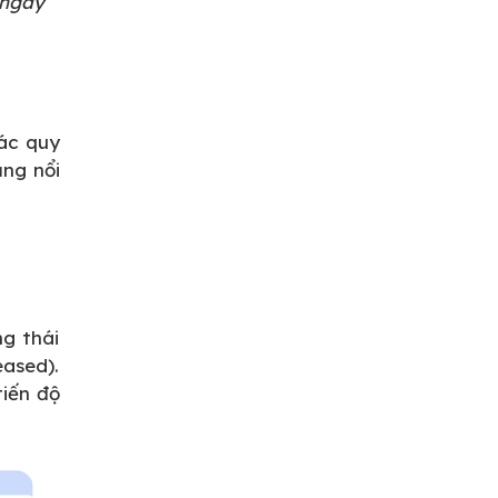
 ngày
ác quy
ng nổi
g thái
eased).
tiến độ