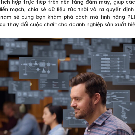
tích hợp trực tiếp trên nền tảng đám mây
, giúp cá
liền mạch, chia sẻ dữ liệu tức thời và ra quyết địn
tnam
sẽ cùng bạn khám phá cách mà tính năng PL
cụ thay đổi cuộc chơi”
cho doanh nghiệp sản xuất hiệ