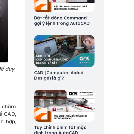
Bật tắt dòng Command
gợi ý lệnh trong AutoCAD
để duy
CAD (Computer-Aided
Design) là gì?
là chăm
kế CAD,
h hợp,
Tùy chỉnh phím tắt mặc
định trong AutoCAD