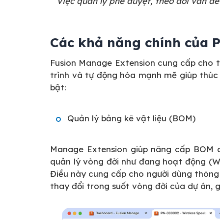
Việc quản lý phê duyệt, theo dõi vấn đề
Các khả năng chính của 
Fusion Manage Extension cung cấp cho t
trình và tự động hóa mạnh mẽ giúp thúc
bật:
Quản lý bảng kê vật liệu (BOM)
Manage Extension giúp nâng cấp BOM củ
quản lý vòng đời như đang hoạt động (WI
Điều này cung cấp cho người dùng thông t
thay đổi trong suốt vòng đời của dự án, g