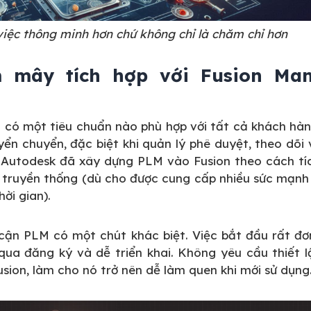
việc thông minh hơn chứ không chỉ là chăm chỉ hơn
 mây tích hợp với Fusion Ma
 có một tiêu chuẩn nào phù hợp với tất cả khách hà
ển chuyển, đặc biệt khi quản lý phê duyệt, theo dõi
do Autodesk đã xây dựng PLM vào Fusion theo cách tí
M truyền thống (dù cho được cung cấp nhiều sức mạnh
ời gian).
cận PLM có một chút khác biệt. Việc bắt đầu rất đơ
ua đăng ký và dễ triển khai. Không yêu cầu thiết l
usion, làm cho nó trở nên dễ làm quen khi mới sử dụng