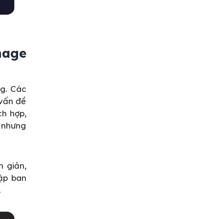
nage
ng. Các
 vấn đề
ch hợp,
 nhưng
n giản,
ập ban
.