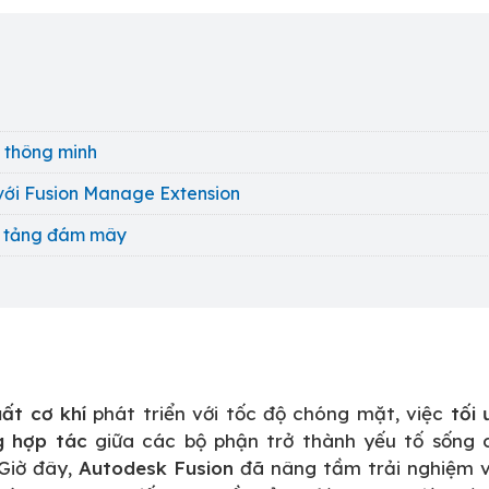
c thông minh
với Fusion Manage Extension
n tảng đám mây
ất cơ khí
phát triển với tốc độ chóng mặt, việc
tối
g hợp tác
giữa các bộ phận trở thành yếu tố sống 
 Giờ đây,
Autodesk Fusion
đã nâng tầm trải nghiệm 