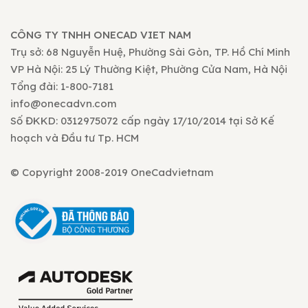
CÔNG TY TNHH ONECAD VIET NAM
Trụ sở: 68 Nguyễn Huệ, Phường Sài Gòn, TP. Hồ Chí Minh
VP Hà Nội: 25 Lý Thường Kiệt, Phường Cửa Nam, Hà Nội
Tổng đài: 1-800-7181
info@onecadvn.com
Số ĐKKD: 0312975072 cấp ngày 17/10/2014 tại Sở Kế
hoạch và Đầu tư Tp. HCM
© Copyright 2008-2019 OneCadvietnam