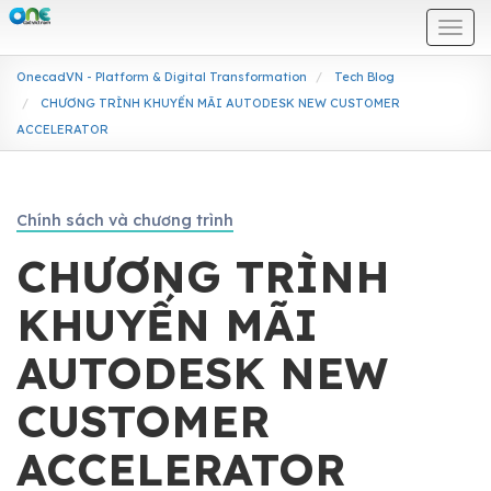
Togg
navi
OnecadVN - Platform & Digital Transformation
Tech Blog
CHƯƠNG TRÌNH KHUYẾN MÃI AUTODESK NEW CUSTOMER
ACCELERATOR
Chính sách và chương trình
CHƯƠNG TRÌNH
KHUYẾN MÃI
AUTODESK NEW
CUSTOMER
ACCELERATOR