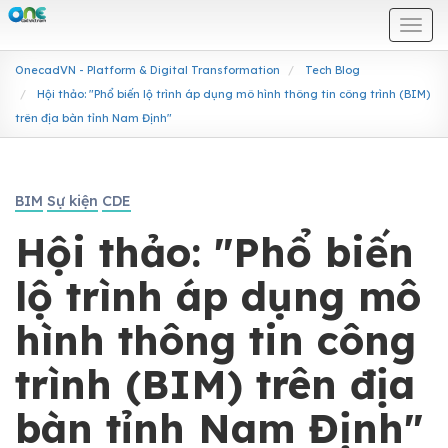
Togg
navi
OnecadVN - Platform & Digital Transformation
Tech Blog
Hội thảo: "Phổ biến lộ trình áp dụng mô hình thông tin công trình (BIM)
trên địa bàn tỉnh Nam Định"
BIM
Sự kiện
CDE
Hội thảo: "Phổ biến
lộ trình áp dụng mô
hình thông tin công
trình (BIM) trên địa
bàn tỉnh Nam Định"