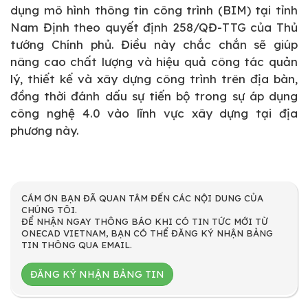
dụng mô hình thông tin công trình (BIM) tại tỉnh
Nam Định theo quyết định 258/QĐ-TTG của Thủ
tướng Chính phủ. Điều này chắc chắn sẽ giúp
nâng cao chất lượng và hiệu quả công tác quản
lý, thiết kế và xây dựng công trình trên địa bàn,
đồng thời đánh dấu sự tiến bộ trong sự áp dụng
công nghệ 4.0 vào lĩnh vực xây dựng tại địa
phương này.
CÁM ƠN BẠN ĐÃ QUAN TÂM ĐẾN CÁC NỘI DUNG CỦA
CHÚNG TÔI.
ĐỂ NHẬN NGAY THÔNG BÁO KHI CÓ TIN TỨC MỚI TỪ
ONECAD VIETNAM, BẠN CÓ THỂ ĐĂNG KÝ NHẬN BẢNG
TIN THÔNG QUA EMAIL.
ĐĂNG KÝ NHẬN BẢNG TIN