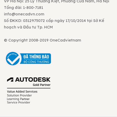
VP Hà Nội: 25 Lý Thường Kiệt, Phường Cửa Nam, Hà Nội
Tổng đài: 1-800-7181
info@onecadvn.com
Số ĐKKD: 0312975072 cấp ngày 17/10/2014 tại Sở Kế
hoạch và Đầu tư Tp. HCM
© Copyright 2008-2019 OneCadvietnam