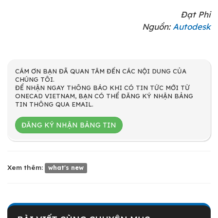
Đạt Phi
Nguồn:
Autodesk
CÁM ƠN BẠN ĐÃ QUAN TÂM ĐẾN CÁC NỘI DUNG CỦA
CHÚNG TÔI.
ĐỂ NHẬN NGAY THÔNG BÁO KHI CÓ TIN TỨC MỚI TỪ
ONECAD VIETNAM, BẠN CÓ THỂ ĐĂNG KÝ NHẬN BẢNG
TIN THÔNG QUA EMAIL.
ĐĂNG KÝ NHẬN BẢNG TIN
Xem thêm:
what's new