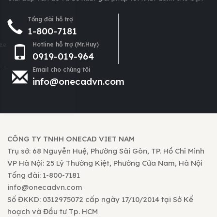
Tổng đài hỗ trợ
1-800-7181
Hotline hỗ trợ (Mr.Huy)
0919-019-964
Email cho chúng tôi
info@onecadvn.com
CÔNG TY TNHH ONECAD VIET NAM
Trụ sở: 68 Nguyễn Huệ, Phường Sài Gòn, TP. Hồ Chí Minh
VP Hà Nội: 25 Lý Thường Kiệt, Phường Cửa Nam, Hà Nội
Tổng đài: 1-800-7181
info@onecadvn.com
Số ĐKKD: 0312975072 cấp ngày 17/10/2014 tại Sở Kế
hoạch và Đầu tư Tp. HCM