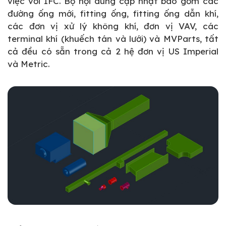
việc với IFC. Bộ nội dung cập nhật bao gồm các
đường ống mới, fitting ống, fitting ống dẫn khí,
các đơn vị xử lý không khí, đơn vị VAV, các
terminal khí (khuếch tán và lưới) và MVParts, tất
cả đều có sẵn trong cả 2 hệ đơn vị US Imperial
và Metric.