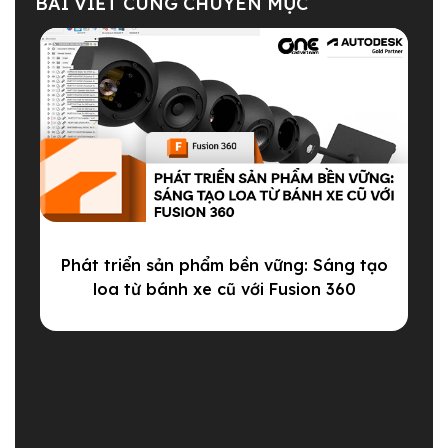
BÀI VIẾT CÙNG CHUYÊN MỤC
Phát triển sản phẩm bền vững: Sáng tạo
loa từ bánh xe cũ với Fusion 360
T