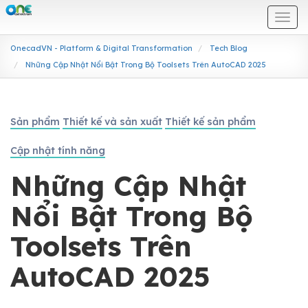
Togg
navi
OnecadVN - Platform & Digital Transformation
Tech Blog
Những Cập Nhật Nổi Bật Trong Bộ Toolsets Trên AutoCAD 2025
Sản phẩm
Thiết kế và sản xuất
Thiết kế sản phẩm
Cập nhật tính năng
Những Cập Nhật
Nổi Bật Trong Bộ
Toolsets Trên
AutoCAD 2025