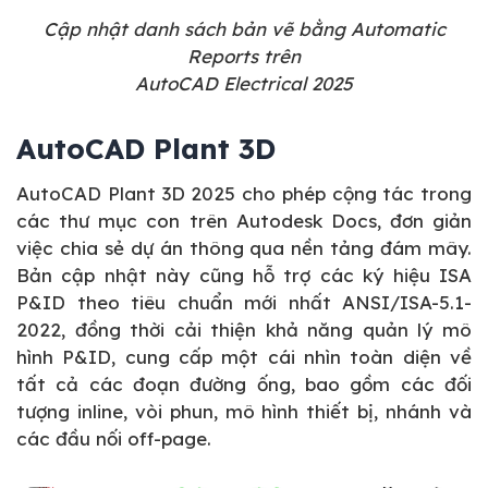
Cập nhật danh sách bản vẽ bằng Automatic
Reports trên
AutoCAD Electrical 2025
AutoCAD Plant 3D
AutoCAD Plant 3D 2025 cho phép cộng tác trong
các thư mục con trên Autodesk Docs, đơn giản
việc chia sẻ dự án thông qua nền tảng đám mây.
Bản cập nhật này cũng hỗ trợ các ký hiệu ISA
P&ID theo tiêu chuẩn mới nhất ANSI/ISA-5.1-
2022, đồng thời cải thiện khả năng quản lý mô
hình P&ID, cung cấp một cái nhìn toàn diện về
tất cả các đoạn đường ống, bao gồm các đối
tượng inline, vòi phun, mô hình thiết bị, nhánh và
các đầu nối off-page.