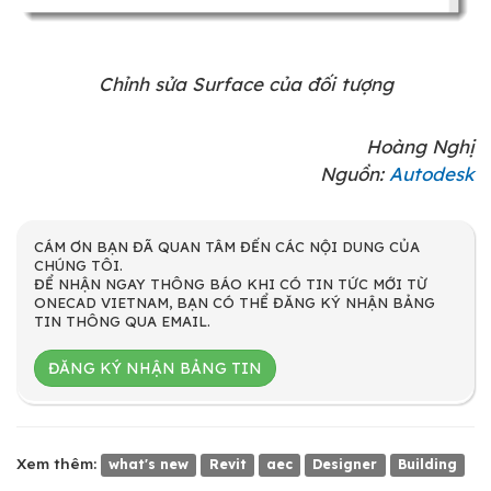
Chỉnh sửa Surface của đối tượng
Hoàng Nghị
Nguồn:
Autodesk
CÁM ƠN BẠN ĐÃ QUAN TÂM ĐẾN CÁC NỘI DUNG CỦA
CHÚNG TÔI.
ĐỂ NHẬN NGAY THÔNG BÁO KHI CÓ TIN TỨC MỚI TỪ
ONECAD VIETNAM, BẠN CÓ THỂ ĐĂNG KÝ NHẬN BẢNG
TIN THÔNG QUA EMAIL.
ĐĂNG KÝ NHẬN BẢNG TIN
Xem thêm:
what's new
Revit
aec
Designer
Building