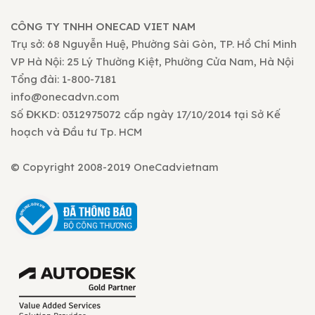
CÔNG TY TNHH ONECAD VIET NAM
Trụ sở: 68 Nguyễn Huệ, Phường Sài Gòn, TP. Hồ Chí Minh
VP Hà Nội: 25 Lý Thường Kiệt, Phường Cửa Nam, Hà Nội
Tổng đài: 1-800-7181
info@onecadvn.com
Số ĐKKD: 0312975072 cấp ngày 17/10/2014 tại Sở Kế
hoạch và Đầu tư Tp. HCM
© Copyright 2008-2019 OneCadvietnam