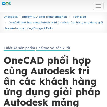
Togg
navi
OnecadVN - Platform & Digital Transformation
Tech Blog
OneCAD phối hợp cùng Autodesk tri ân các khách hàng ứng dụng giải
pháp Autodesk mảng Design & Make
Thiết kế sản phẩm
Chế tạo và sản xuất
OneCAD phối hợp
cùng Autodesk tri
ân các khách hàng
ứng dụng giải pháp
Autodesk mảng