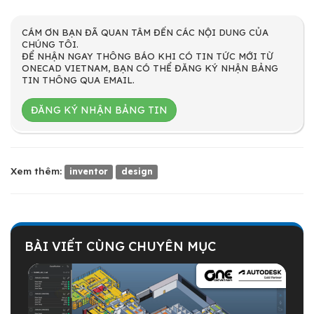
CÁM ƠN BẠN ĐÃ QUAN TÂM ĐẾN CÁC NỘI DUNG CỦA
CHÚNG TÔI.
ĐỂ NHẬN NGAY THÔNG BÁO KHI CÓ TIN TỨC MỚI TỪ
ONECAD VIETNAM, BẠN CÓ THỂ ĐĂNG KÝ NHẬN BẢNG
TIN THÔNG QUA EMAIL.
ĐĂNG KÝ NHẬN BẢNG TIN
Xem thêm:
inventor
design
BÀI VIẾT CÙNG CHUYÊN MỤC