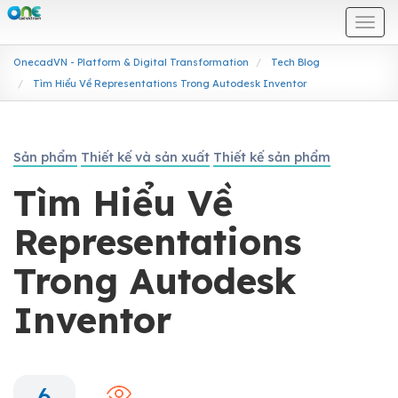
Togg
navi
OnecadVN - Platform & Digital Transformation
Tech Blog
Tìm Hiểu Về Representations Trong Autodesk Inventor
Sản phẩm
Thiết kế và sản xuất
Thiết kế sản phẩm
Tìm Hiểu Về
Representations
Trong Autodesk
Inventor
6