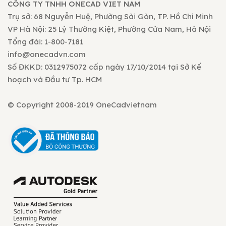
CÔNG TY TNHH ONECAD VIET NAM
Trụ sở: 68 Nguyễn Huệ, Phường Sài Gòn, TP. Hồ Chí Minh
VP Hà Nội: 25 Lý Thường Kiệt, Phường Cửa Nam, Hà Nội
Tổng đài: 1-800-7181
info@onecadvn.com
Số ĐKKD: 0312975072 cấp ngày 17/10/2014 tại Sở Kế
hoạch và Đầu tư Tp. HCM
© Copyright 2008-2019 OneCadvietnam