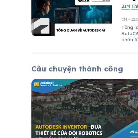
BIM
Th
CH
- 12,
Tổng q
AutoCA
phân tí
Câu chuyện thành công