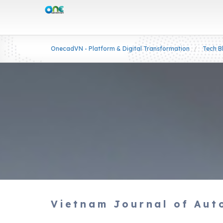
OnecadVN - Platform & Digital Transformation
Tech B
Vietnam Journal of Aut