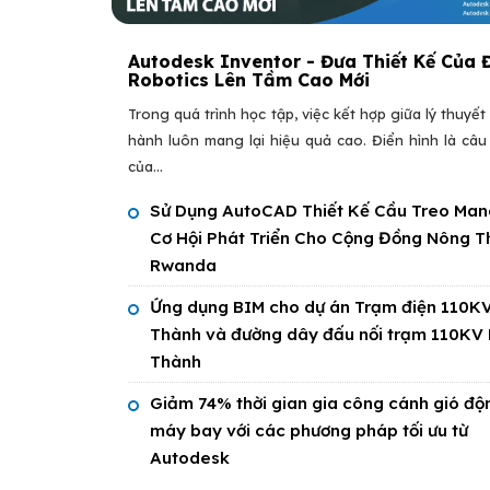
Autodesk Inventor - Đưa Thiết Kế Của 
Robotics Lên Tầm Cao Mới
Trong quá trình học tập, việc kết hợp giữa lý thuyết
hành luôn mang lại hiệu quả cao. Điển hình là câ
của...
Sử Dụng AutoCAD Thiết Kế Cầu Treo Man
Cơ Hội Phát Triển Cho Cộng Đồng Nông T
Rwanda
Ứng dụng BIM cho dự án Trạm điện 110K
Thành và đường dây đấu nối trạm 110KV 
Thành
Giảm 74% thời gian gia công cánh gió độ
máy bay với các phương pháp tối ưu từ
Autodesk