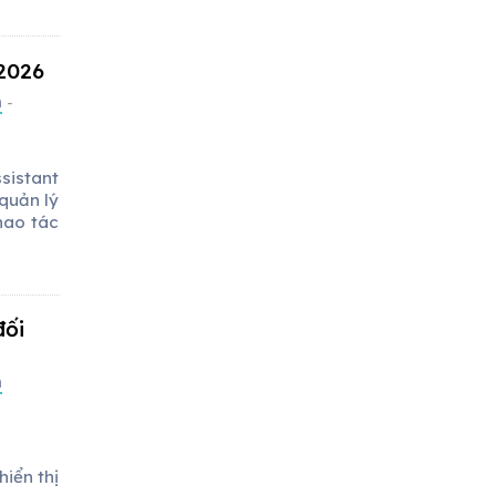
 2026
m
-
sistant
quản lý
thao tác
đối
m
hiển thị