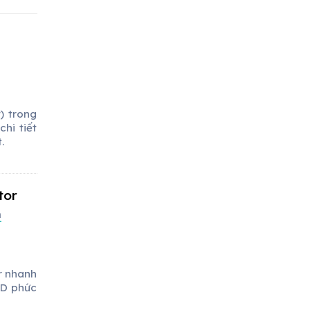
) trong
hi tiết
.
tor
m
r nhanh
3D phức