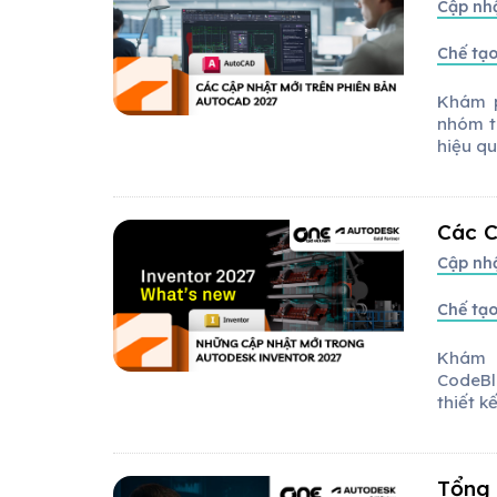
Cập nh
Chế tạo
Khám p
nhóm t
hiệu qu
Các C
Cập nh
Chế tạo
Khám p
CodeBl
thiết kế
Tổng 