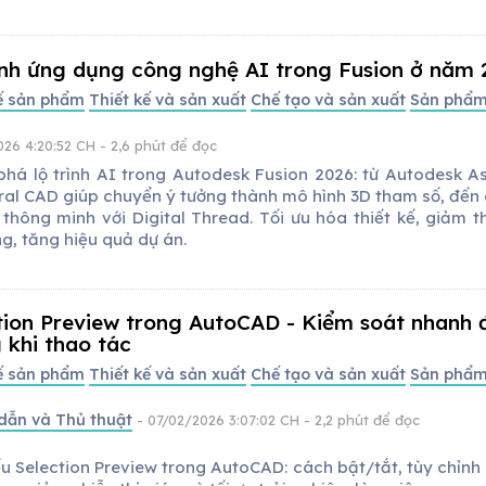
ình ứng dụng công nghệ AI trong Fusion ở năm
kế sản phẩm
Thiết kế và sản xuất
Chế tạo và sản xuất
Sản phẩ
026 4:20:52 CH
- 2,6 phút để đọc
há lộ trình AI trong Autodesk Fusion 2026: từ Autodesk As
ral CAD giúp chuyển ý tưởng thành mô hình 3D tham số, đến 
 thông minh với Digital Thread. Tối ưu hóa thiết kế, giảm 
g, tăng hiệu quả dự án.
tion Preview trong AutoCAD - Kiểm soát nhanh 
 khi thao tác
kế sản phẩm
Thiết kế và sản xuất
Chế tạo và sản xuất
Sản phẩ
dẫn và Thủ thuật
- 07/02/2026 3:07:02 CH
- 2,2 phút để đọc
u Selection Preview trong AutoCAD: cách bật/tắt, tùy chỉnh 