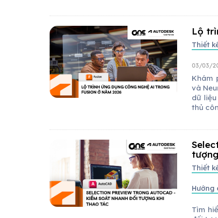
Lộ tr
Thiết 
03/03/2
Khám p
và Neu
dữ liệu
thủ côn
Selec
tượng
Thiết 
Hướng 
Tìm hiể