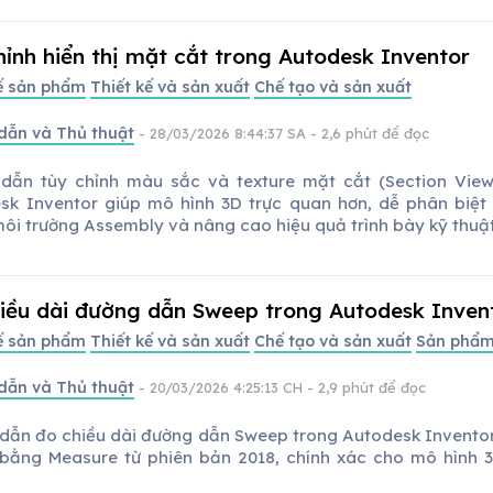
hỉnh hiển thị mặt cắt trong Autodesk Inventor
kế sản phẩm
Thiết kế và sản xuất
Chế tạo và sản xuất
dẫn và Thủ thuật
- 28/03/2026 8:44:37 SA
- 2,6 phút để đọc
dẫn tùy chỉnh màu sắc và texture mặt cắt (Section View
sk Inventor giúp mô hình 3D trực quan hơn, dễ phân biệt c
môi trường Assembly và nâng cao hiệu quả trình bày kỹ thuật
iều dài đường dẫn Sweep trong Autodesk Inven
kế sản phẩm
Thiết kế và sản xuất
Chế tạo và sản xuất
Sản phẩ
dẫn và Thủ thuật
- 20/03/2026 4:25:13 CH
- 2,9 phút để đọc
dẫn đo chiều dài đường dẫn Sweep trong Autodesk Invento
bằng Measure từ phiên bản 2018, chính xác cho mô hình 