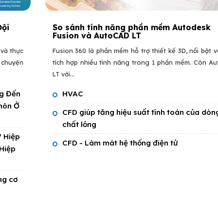
Đội
So sánh tính năng phần mềm Autodesk
Fusion và AutoCAD LT
 và thực
Fusion 360 là phần mềm hỗ trợ thiết kế 3D, nổi bật vớ
u chuyện
tích hợp nhiều tính năng trong 1 phần mềm. Còn A
LT với...
g Đến
HVAC
hôn Ở
CFD giúp tăng hiệu suất tính toán của dòn
chất lỏng
V Hiệp
CFD - Làm mát hệ thống điện tử
Hiệp
ng cơ