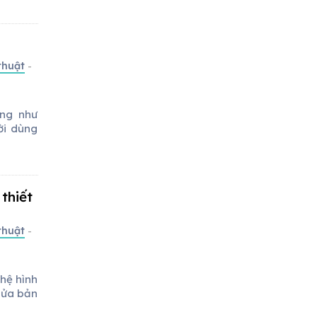
thuật
-
ọng như
ời dùng
thiết
thuật
-
hệ hình
 sửa bản