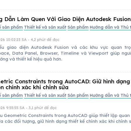
 Dẫn Làm Quen Với Giao Diện Autodesk Fusion
kế sản phẩm
Thiết kế và sản xuất
Sản phẩm
Hướng dẫn và Thủ 
26 10:02:23 SA
- 4,2 phút để đọc
ểu giao diện Autodesk Fusion và các khu vực quan tr
ace, Data Panel, Browser, Timeline và Viewport giúp ngư
ớng và thiết kế hiệu quả hơn.
tric Constraints trong AutoCAD: Giữ hình dạng 
ôn chính xác khi chỉnh sửa
kế sản phẩm
Thiết kế và sản xuất
Sản phẩm
Hướng dẫn và Thủ 
26 9:55:55 SA
- 3,1 phút để đọc
ểu Geometric Constraints trong AutoCAD giúp thiết lập quan 
a các đối tượng, giữ hình dạng thiết kế chính xác khi chỉnh