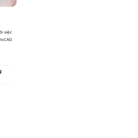
i việc
utoCAD
g