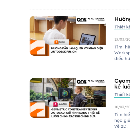
Hướng
Thiết 
13/03/20
Tìm hi
Worksp
điều hư
Geome
kế lu
Thiết 
10/03/20
Tìm hi
học giữ
vẽ 2D.