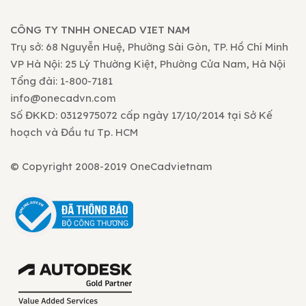
CÔNG TY TNHH ONECAD VIET NAM
Trụ sở: 68 Nguyễn Huệ, Phường Sài Gòn, TP. Hồ Chí Minh
VP Hà Nội: 25 Lý Thường Kiệt, Phường Cửa Nam, Hà Nội
Tổng đài: 1-800-7181
info@onecadvn.com
Số ĐKKD: 0312975072 cấp ngày 17/10/2014 tại Sở Kế
hoạch và Đầu tư Tp. HCM
© Copyright 2008-2019 OneCadvietnam