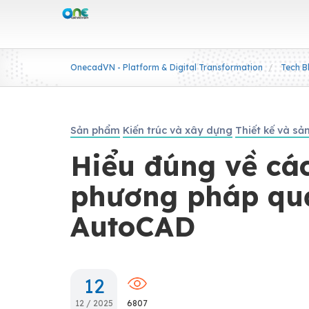
OnecadVN - Platform & Digital Transformation
Tech B
Sản phẩm
Kiến trúc và xây dựng
Thiết kế và sả
Hiểu đúng về các
phương pháp quả
AutoCAD
12
12 / 2025
6807