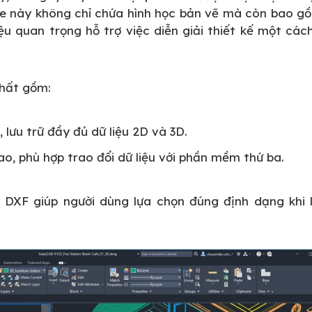
le này không chỉ chứa hình học bản vẽ mà còn bao g
liệu quan trọng hỗ trợ việc diễn giải thiết kế một các
nhất gồm:
lưu trữ đầy đủ dữ liệu 2D và 3D.
cao, phù hợp trao đổi dữ liệu với phần mềm thứ ba.
 DXF giúp người dùng lựa chọn đúng định dạng khi l