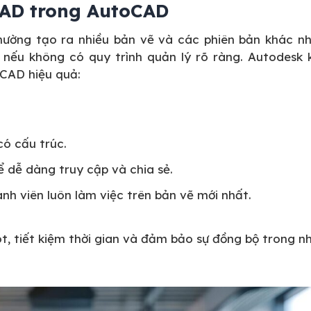
 CAD trong AutoCAD
thường tạo ra nhiều bản vẽ và các phiên bản khác nh
 nếu không có quy trình quản lý rõ ràng. Autodesk 
 CAD hiệu quả:
có cấu trúc.
 dễ dàng truy cập và chia sẻ.
h viên luôn làm việc trên bản vẽ mới nhất.
sót, tiết kiệm thời gian và đảm bảo sự đồng bộ trong 