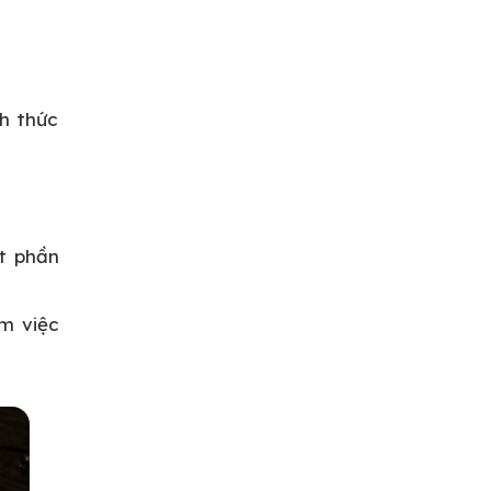
nh thức
ặt phần
àm việc