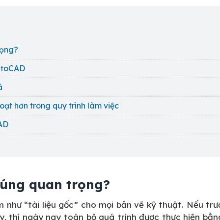
trọng?
AutoCAD
uả
hoạt hơn trong quy trình làm việc
 CAD
chúng quan trọng?
em như “tài liệu gốc” cho mọi bản vẽ kỹ thuật. Nếu tr
iấy, thì ngày nay toàn bộ quá trình được thực hiện bằ