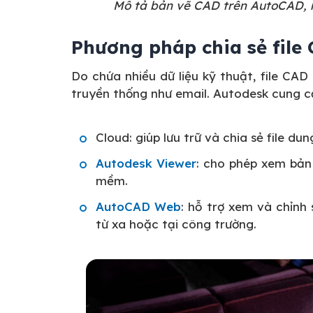
Mô tả bản vẽ CAD trên AutoCAD, m
Phương pháp chia sẻ file
Do chứa nhiều dữ liệu kỹ thuật, file CAD
truyền thống như email. Autodesk cung cấ
Cloud: giúp lưu trữ và chia sẻ file du
Autodesk Viewer
: cho phép xem bản
mềm.
AutoCAD Web
: hỗ trợ xem và chỉnh 
từ xa hoặc tại công trường.