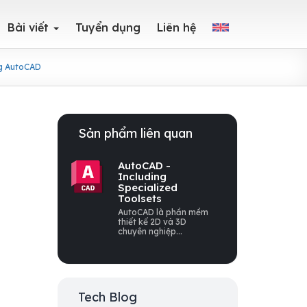
Bài viết
Tuyển dụng
Liên hệ
ng AutoCAD
Sản phẩm liên quan
AutoCAD -
Including
Specialized
Toolsets
AutoCAD là phần mềm
thiết kế 2D và 3D
chuyên nghiệp...
Tech Blog