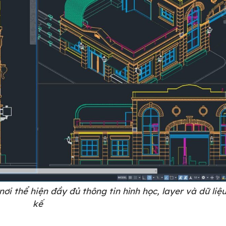
 thể hiện đầy đủ thông tin hình học, layer và dữ liệu
kế