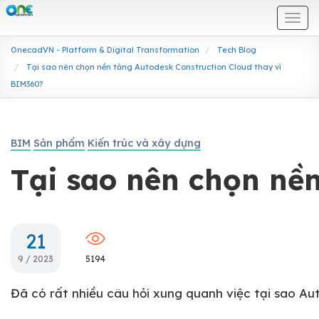
Togg
navi
OnecadVN - Platform & Digital Transformation
Tech Blog
Tại sao nên chọn nền tảng Autodesk Construction Cloud thay vì
BIM360?
BIM
Sản phẩm
Kiến trúc và xây dựng
Tại sao nên chọn nề
21
9 / 2023
5194
Đã có rất nhiều câu hỏi xung quanh việc tại sao A