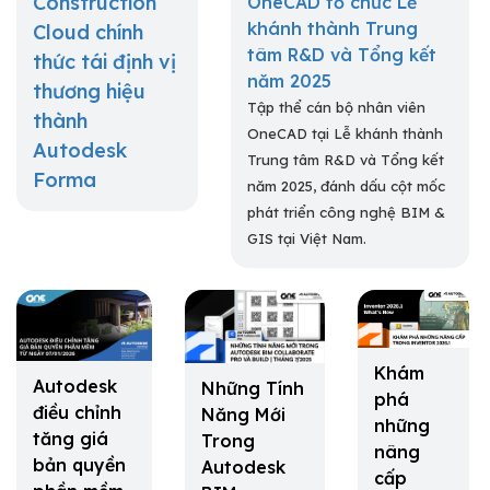
Construction
OneCAD tổ chức Lễ
khánh thành Trung
Cloud chính
tâm R&D và Tổng kết
thức tái định vị
năm 2025
thương hiệu
Tập thể cán bộ nhân viên
thành
OneCAD tại Lễ khánh thành
Autodesk
Trung tâm R&D và Tổng kết
Forma
năm 2025, đánh dấu cột mốc
phát triển công nghệ BIM &
GIS tại Việt Nam.
Khám
Autodesk
Những Tính
phá
điều chỉnh
Năng Mới
những
tăng giá
Trong
nâng
bản quyền
Autodesk
cấp