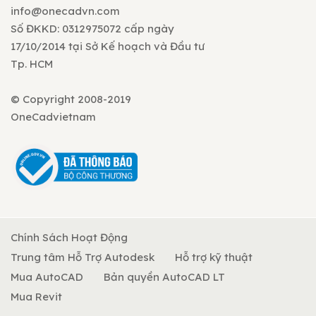
info@onecadvn.com
Số ĐKKD: 0312975072 cấp ngày
17/10/2014 tại Sở Kế hoạch và Đầu tư
Tp. HCM
© Copyright 2008-2019
OneCadvietnam
Chính Sách Hoạt Động
Trung tâm Hỗ Trợ Autodesk
Hỗ trợ kỹ thuật
Mua AutoCAD
Bản quyền AutoCAD LT
Mua Revit