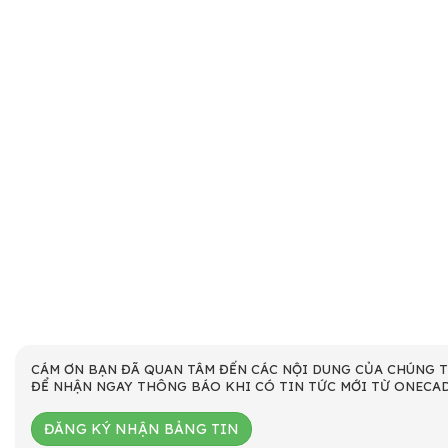
CÁM ƠN BẠN ĐÃ QUAN TÂM ĐẾN CÁC NỘI DUNG CỦA CHÚNG T
ĐỂ NHẬN NGAY THÔNG BÁO KHI CÓ TIN TỨC MỚI TỪ ONECAD
ĐĂNG KÝ NHẬN BẢNG TIN