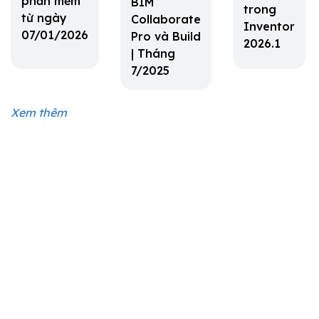
phần mềm
BIM
trong
từ ngày
Collaborate
Inventor
07/01/2026
Pro và Build
2026.1
| Tháng
7/2025
Xem thêm