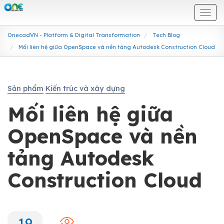
Togg
navi
OnecadVN - Platform & Digital Transformation
Tech Blog
Mối liên hệ giữa OpenSpace và nền tảng Autodesk Construction Cloud
Sản phẩm
Kiến trúc và xây dựng
Mối liên hệ giữa
OpenSpace và nền
tảng Autodesk
Construction Cloud
19