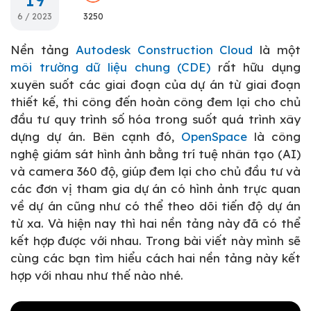
6 / 2023
3250
Nền tảng
Autodesk Construction Cloud
là một
môi trường dữ liệu chung (CDE)
rất hữu dụng
xuyên suốt các giai đoạn của dự án từ giai đoạn
thiết kế, thi công đến hoàn công đem lại cho chủ
đầu tư quy trình số hóa trong suốt quá trình xây
dựng dự án. Bên cạnh đó,
OpenSpace
là công
nghệ giám sát hình ảnh bằng trí tuệ nhân tạo (AI)
và camera 360 độ, giúp đem lại cho chủ đầu tư và
các đơn vị tham gia dự án có hình ảnh trực quan
về dự án cũng như có thể theo dõi tiến độ dự án
từ xa. Và hiện nay thì hai nền tảng này đã có thể
kết hợp được với nhau. Trong bài viết này mình sẽ
cùng các bạn tìm hiểu cách hai nền tảng này kết
hợp với nhau như thế nào nhé.