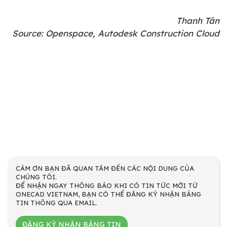
Thanh Tân
Source: Openspace, Autodesk Construction Cloud
CÁM ƠN BẠN ĐÃ QUAN TÂM ĐẾN CÁC NỘI DUNG CỦA
CHÚNG TÔI.
ĐỂ NHẬN NGAY THÔNG BÁO KHI CÓ TIN TỨC MỚI TỪ
ONECAD VIETNAM, BẠN CÓ THỂ ĐĂNG KÝ NHẬN BẢNG
TIN THÔNG QUA EMAIL.
ĐĂNG KÝ NHẬN BẢNG TIN