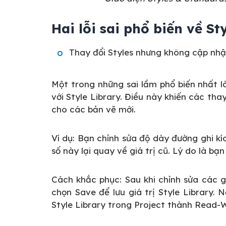
Hai lỗi sai phổ biến về St
Thay đổi Styles nhưng không cập nhật
Một trong những sai lầm phổ biến nhất l
với Style Library. Điều này khiến các tha
cho các bản vẽ mới.
Ví dụ:
Bạn chỉnh sửa độ dày đường ghi kí
số này lại quay về giá trị cũ. Lý do là bạ
Cách khắc phục:
Sau khi chỉnh sửa các g
chọn Save để lưu giá trị Style Library.
Style Library trong Project thành Read-W