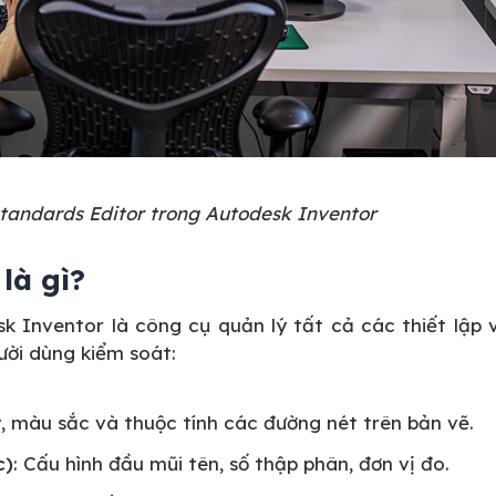
Standards Editor trong Autodesk Inventor
là gì?
k Inventor là công cụ quản lý tất cả các thiết lập 
ười dùng kiểm soát:
y, màu sắc và thuộc tính các đường nét trên bản vẽ.
c)
: Cấu hình đầu mũi tên, số thập phân, đơn vị đo.