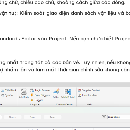
ông chữ, chiều cao chữ, khoảng cách giữa các dòng.
vật tư)
: Kiểm soát giao diện danh sách vật liệu và 
tandards Editor vào Project. Nếu bạn chưa biết Project
đồng nhất trong tất cả các bản vẽ. Tuy nhiên, nếu khô
ự nhầm lẫn và làm mất thời gian chỉnh sửa không cần 