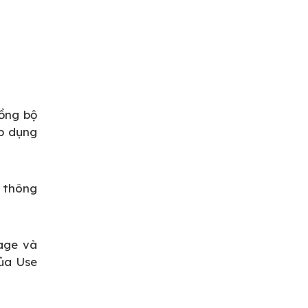
đồng bộ
áp dụng
, thông
nage và
của Use