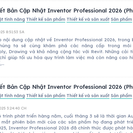
iết Bản Cập Nhật Inventor Professional 2026 (Ph
ật tính năng
Thiết kế sản phẩm
Thiết kế và sản xuất
Sản phẩm
25 8:51:53 SA
ếp nội dung cập nhật về Inventor Professional 2026, trong b
chúng ta sẽ cùng khám phá các nâng cấp trong môi 
ly, Drawing và khả năng cộng tác với Revit. Những cải t
chỉ giúp tối ưu hóa quy trình làm việc mà còn nâng cao h
...
iết Bản Cập Nhật Inventor Professional 2026 (Ph
ật tính năng
Thiết kế sản phẩm
Thiết kế và sản xuất
Sản phẩm
025 3:24:40 CH
ộ trình phát triển hàng năm, cuối tháng 3 sẽ là thời gian A
 mắt phiên bản mới của các sản phẩm họ đang phát tri
025, Inventor Professional 2026 đã chính thức được phát hà