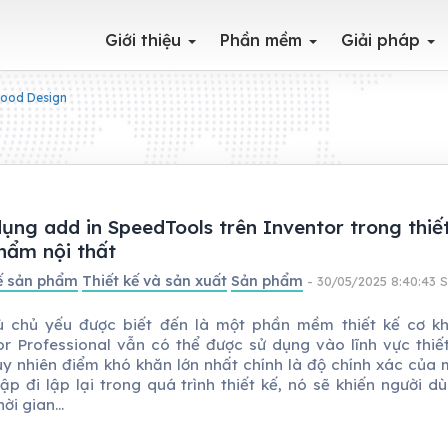
Giới thiệu
Phần mềm
Giải pháp
ood Design
ụng add in SpeedTools trên Inventor trong thiế
hẩm nội thất
kế sản phẩm
Thiết kế và sản xuất
Sản phẩm
- 30/05/2025 8:40:43 
 chủ yếu được biết đến là một phần mềm thiết kế cơ kh
or Professional vẫn có thể được sử dụng vào lĩnh vực thiết
Tuy nhiên điểm khó khăn lớn nhất chính là độ chính xác của 
ập đi lập lại trong quá trình thiết kế, nó sẽ khiến người 
ời gian...