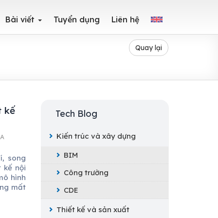
Bài viết
Tuyển dụng
Liên hệ
Quay lại
t kế
Tech Blog
Kiến trúc và xây dựng
SA
BIM
í, song
 kế nội
Công trường
mô hình
dùng mất
CDE
Thiết kế và sản xuất