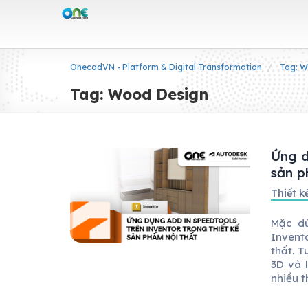
OnecadVN - Platform & Digital Transformation
Tag: W
Tag: Wood Design
Ứng d
sản p
Thiết 
Mặc dù
Invent
thất. 
3D và l
nhiều th