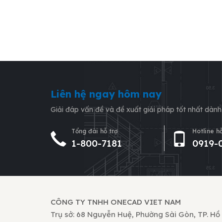
Liên hệ ngay hôm nay
Giải đáp vấn đề và đề xuất giải pháp tốt nhất dàn
Tổng đài hỗ trợ
Hotline hỗ
1-800-7181
0919-
CÔNG TY TNHH ONECAD VIET NAM
Trụ sở: 68 Nguyễn Huệ, Phường Sài Gòn, TP. Hồ