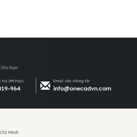
h cho bạn
 trợ (Mr.Huy)
Email cho chúng tôi
019-964
info@onecadvn.com
 Chí Minh