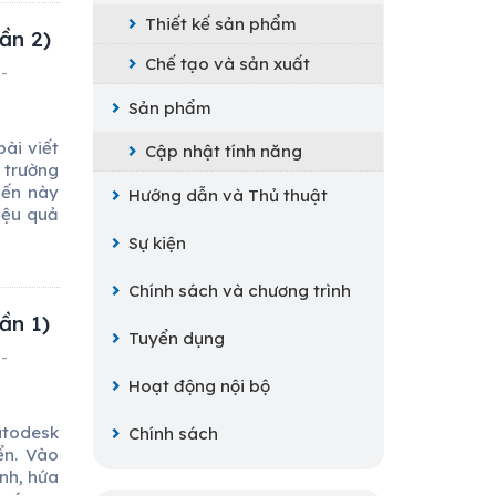
Thiết kế sản phẩm
ần 2)
Chế tạo và sản xuất
-
Sản phẩm
ài viết
Cập nhật tính năng
trường
iến này
Hướng dẫn và Thủ thuật
iệu quả
Sự kiện
Chính sách và chương trình
ần 1)
Tuyển dụng
-
Hoạt động nội bộ
utodesk
Chính sách
ển. Vào
nh, hứa