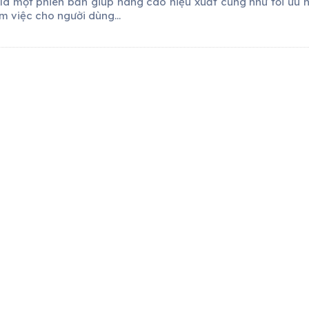
 là một phiên bản giúp nâng cao hiệu xuất cũng như tối ưu 
àm việc cho người dùng...