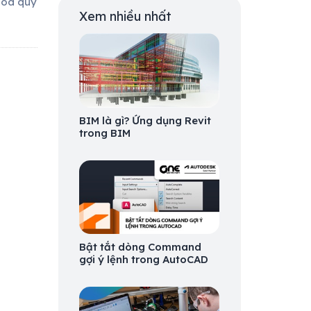
hoá quy
Xem nhiều nhất
BIM là gì? Ứng dụng Revit
trong BIM
Bật tắt dòng Command
gợi ý lệnh trong AutoCAD