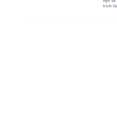
hẹn sẽ
trình l