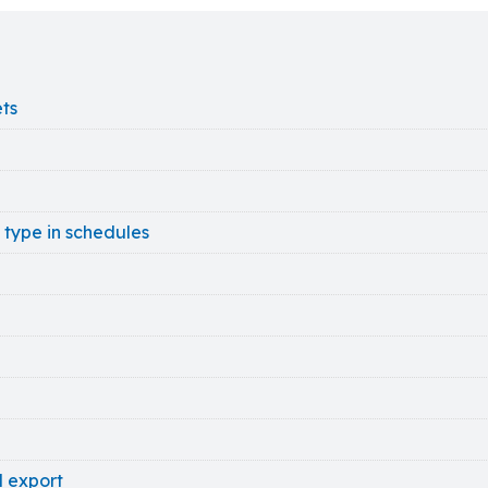
ets
 type in schedules
d export