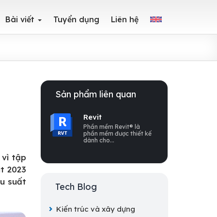
Bài viết
Tuyển dụng
Liên hệ
Sản phẩm liên quan
Revit
Phần mềm Revit® là
phần mềm được thiết kế
dành cho...
 vì tập
it 2023
ệu suất
Tech Blog
Kiến trúc và xây dựng