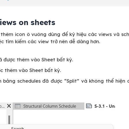
views on sheets
 thêm icon ô vuông dùng để ký hiệu các views và sch
ệc tìm kiếm các view trở nên dễ dàng hơn.
ã được thêm vào Sheet bất kỳ.
c thêm vào Sheet bất kỳ.
 bảng schedules đã được “Split” và không thể hiện 