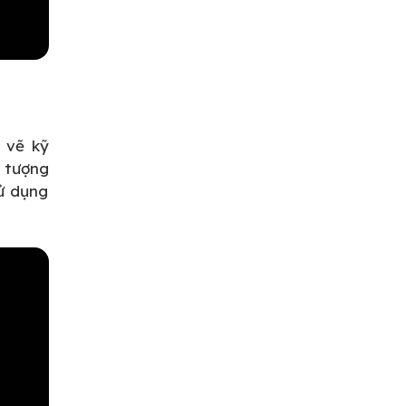
n vẽ kỹ
i tượng
ử dụng