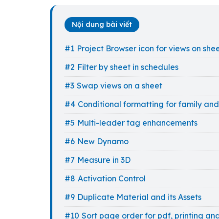
Nội dung bài viết
Project Browser icon for views on she
Filter by sheet in schedules
Swap views on a sheet
Conditional formatting for family and
Multi-leader tag enhancements
New Dynamo
Measure in 3D
Activation Control
Duplicate Material and its Assets
Sort page order for pdf, printing an