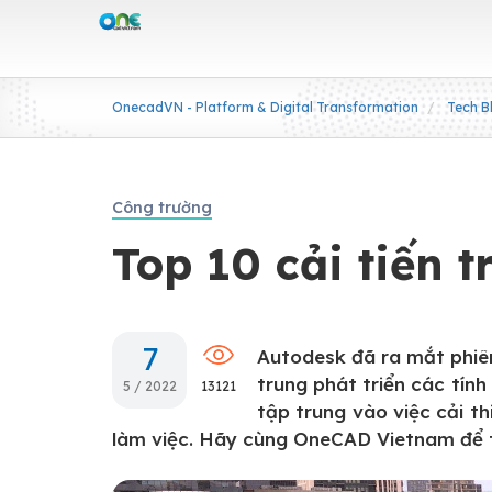
OnecadVN - Platform & Digital Transformation
Tech B
Công trường
Top 10 cải tiến t
7
Autodesk đã ra mắt phi
trung phát triển các tín
5 / 2022
13121
tập trung vào việc cải t
làm việc. Hãy cùng OneCAD Vietnam để tì