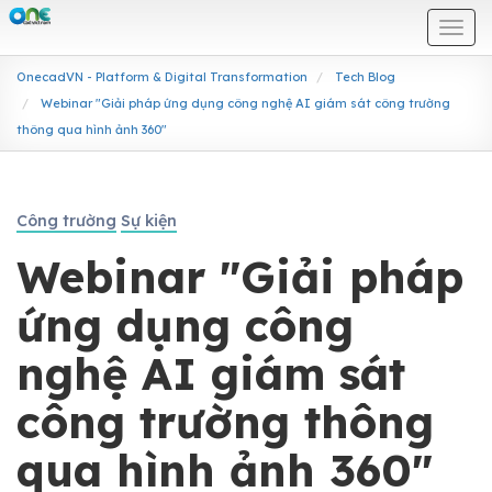
Togg
navi
OnecadVN - Platform & Digital Transformation
Tech Blog
Webinar "Giải pháp ứng dụng công nghệ AI giám sát công trường
thông qua hình ảnh 360"
Công trường
Sự kiện
Webinar "Giải pháp
ứng dụng công
nghệ AI giám sát
công trường thông
qua hình ảnh 360"