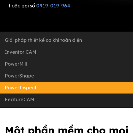
hoặc gọi số
0919-019-964
Giải pháp thiết kế cơ khí toàn diện
Inventor CAM
PowerMill
PowerShape
PowerInspect
FeatureCAM
Một phần mềm cho mọi