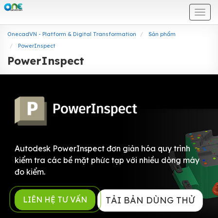
Togg
navi
OnecadVN - Platform & Digital Transformation
Sản phẩm
PowerInspect
PowerInspect
Autodesk PowerInspect đơn giản hóa quy trình
kiểm tra các bề mặt phức tạp với nhiều dòng máy
đo kiểm.
TẢI BẢN DÙNG THỬ
LIÊN HỆ TƯ VẤN