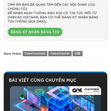
CÁM ƠN BẠN ĐÃ QUAN TÂM ĐẾN CÁC NỘI DUNG CỦA
CHÚNG TÔI.
ĐỂ NHẬN NGAY THÔNG BÁO KHI CÓ TIN TỨC MỚI TỪ
ONECAD VIETNAM, BẠN CÓ THỂ ĐĂNG KÝ NHẬN BẢNG
TIN THÔNG QUA EMAIL.
ĐĂNG KÝ NHẬN BẢNG TIN
Xem thêm:
Construction
Constructor
CDE
BÀI VIẾT CÙNG CHUYÊN MỤC