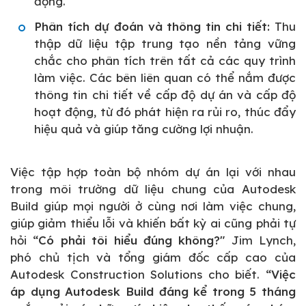
động.
Phân tích dự đoán và thông tin chi tiết:
Thu
thập dữ liệu tập trung tạo nền tảng vững
chắc cho phân tích trên tất cả các quy trình
làm việc. Các bên liên quan có thể nắm được
thông tin chi tiết về cấp độ dự án và cấp độ
hoạt động, từ đó phát hiện ra rủi ro, thúc đẩy
hiệu quả và giúp tăng cường lợi nhuận.
Việc tập hợp toàn bộ nhóm dự án lại với nhau
trong môi trường dữ liệu chung của Autodesk
Build giúp mọi người ở cùng nơi làm việc chung,
giúp giảm thiểu lỗi và khiến bất kỳ ai cũng phải tự
hỏi
“Có phải tôi hiểu đúng không?"
Jim Lynch,
phó chủ tịch và tổng giám đốc cấp cao của
Autodesk Construction Solutions cho biết.
“Việc
áp dụng Autodesk Build đáng kể trong 5 tháng