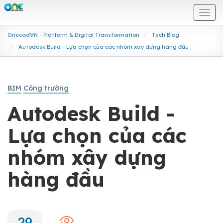
Togg
navi
OnecadVN - Platform & Digital Transformation
Tech Blog
Autodesk Build - Lựa chọn của các nhóm xây dựng hàng đầu
BIM
Công trường
Autodesk Build -
Lựa chọn của các
nhóm xây dựng
hàng đầu
29