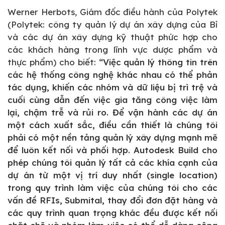
Werner Herbots, Giám đốc điều hành của Polytek
(Polytek: công ty quản lý dự án xây dựng của Bỉ
và các dự án xây dựng kỹ thuật phức hợp cho
các khách hàng trong lĩnh vực dược phẩm và
thực phẩm) cho biết:
“Việc quản lý thông tin trên
các hệ thống công nghệ khác nhau có thể phản
tác dụng, khiến các nhóm và dữ liệu bị trì trệ và
cuối cùng dẫn đến việc gia tăng công việc làm
lại, chậm trễ và rủi ro.
Để vận hành các dự án
một cách xuất sắc, điều cần thiết là chúng tôi
phải có một nền tảng quản lý xây dựng mạnh mẽ
để luôn kết nối và phối hợp. Autodesk Build cho
phép chúng tôi quản lý tất cả các khía cạnh của
dự án từ một vị trí duy nhất (single location)
trong quy trình làm việc của chúng tôi cho các
vấn đề RFIs, Submital, thay đổi đơn đặt hàng và
các quy trình quan trọng khác đều được kết nối