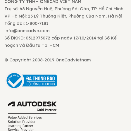
CÔNG TY TNHH ONECAD VIET NAM
Trụ sở: 68 Nguyễn Huệ, Phường Sài Gòn, TP. Hồ Chí Minh
VP Hà Nội: 25 Lý Thường Kiệt, Phường Cửa Nam, Hà Nội
Tổng đài: 1-800-7181
info@onecadvn.com
Số ĐKKD: 0312975072 cấp ngày 17/10/2014 tại Sở Kế
hoạch và Đầu tư Tp. HCM
© Copyright 2008-2019 OneCadvietnam