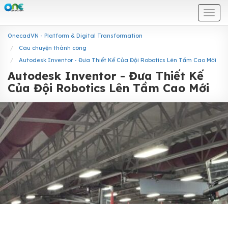
Togg
navi
OnecadVN - Platform & Digital Transformation
Câu chuyện thành công
Autodesk Inventor - Đưa Thiết Kế Của Đội Robotics Lên Tầm Cao Mới
Autodesk Inventor - Đưa Thiết Kế
Của Đội Robotics Lên Tầm Cao Mới