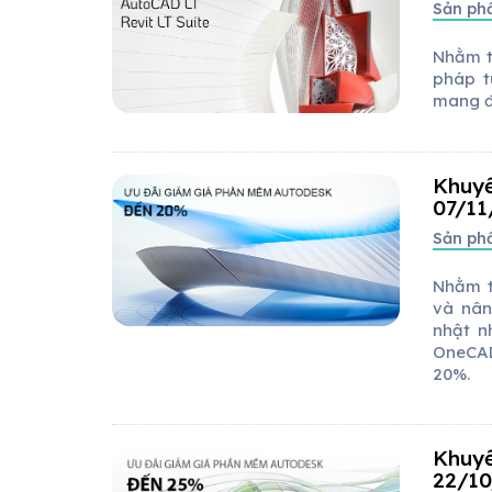
Sản p
Nhằm t
pháp t
mang đế
Khuyế
07/11
Sản p
Nhằm t
và nân
nhật n
OneCAD
20%.
Khuyế
22/1