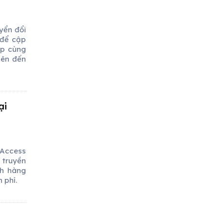
yển đổi
 để cập
ợp cùng
lên đến
ại
 Access
 truyền
ch hàng
 phí.