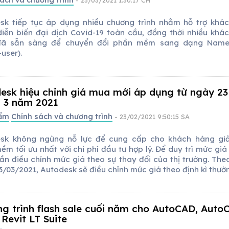
ách và chương trình
- 23/03/2021 1:30:17 CH
sk tiếp tục áp dụng nhiều chương trình nhằm hỗ trợ khá
diễn biến đại dịch Covid-19 toàn cầu, đồng thời nhiều khá
đã sẵn sàng để chuyển đổi phần mềm sang dạng Name
-user).
esk hiệu chỉnh giá mua mới áp dụng từ ngày 23
 3 năm 2021
hẩm
Chính sách và chương trình
- 23/02/2021 9:50:15 SA
sk không ngừng nỗ lực để cung cấp cho khách hàng gi
m tối ưu nhất với chi phí đầu tư hợp lý. Để duy trì mức giá 
ần điều chỉnh mức giá theo sự thay đổi của thị trường. Theo
/03/2021, Autodesk sẽ điều chỉnh mức giá theo định kì thườn
g trình flash sale cuối năm cho AutoCAD, Auto
 Revit LT Suite