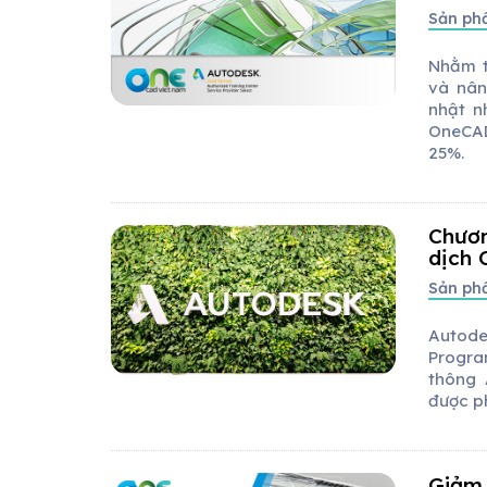
Sản p
Nhằm t
và nân
nhật n
OneCAD
25%.
Chươn
dịch 
Sản p
Autode
Progra
thông 
được p
Giảm