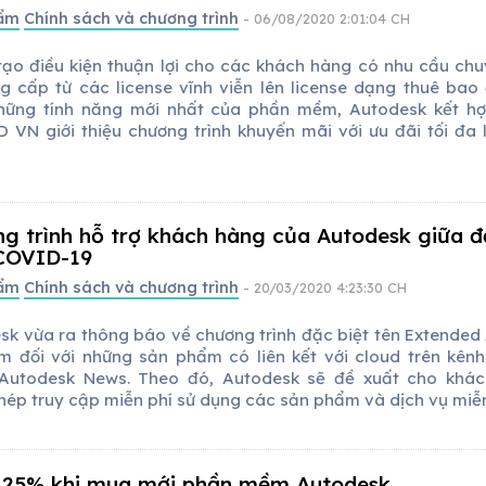
hẩm
Chính sách và chương trình
- 06/08/2020 2:01:04 CH
ạo điều kiện thuận lợi cho các khách hàng có nhu cầu chu
g cấp từ các license vĩnh viễn lên license dạng thuê bao
hững tính năng mới nhất của phần mềm, Autodesk kết h
 VN giới thiệu chương trình khuyến mãi với ưu đãi tối đa 
g trình hỗ trợ khách hàng của Autodesk giữa đ
COVID-19
hẩm
Chính sách và chương trình
- 20/03/2020 4:23:30 CH
sk vừa ra thông báo về chương trình đặc biệt tên Extended
m đối với những sản phẩm có liên kết với cloud trên kênh
Autodesk News. Theo đó, Autodesk sẽ đề xuất cho khá
hép truy cập miễn phí sử dụng các sản phẩm và dịch vụ miễn
 25% khi mua mới phần mềm Autodesk