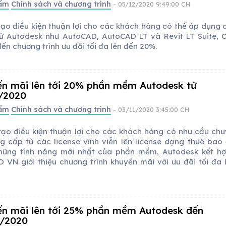
hẩm
Chính sách và chương trình
- 05/12/2020 9:49:00 CH
ạo điều kiện thuận lợi cho các khách hàng có thể áp dụng c
ừ Autodesk như AutoCAD, AutoCAD LT và Revit LT Suite,
n chương trình ưu đãi tối đa lên đến 20%.
n mãi lên tới 20% phần mềm Autodesk từ
/2020
hẩm
Chính sách và chương trình
- 03/11/2020 3:45:00 CH
ạo điều kiện thuận lợi cho các khách hàng có nhu cầu chu
g cấp từ các license vĩnh viễn lên license dạng thuê bao
hững tính năng mới nhất của phần mềm, Autodesk kết h
 VN giới thiệu chương trình khuyến mãi với ưu đãi tối đa 
n mãi lên tới 25% phần mềm Autodesk đến
0/2020