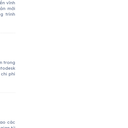
ền vĩnh
bản mới
g trình
n trong
utodesk
chi phí
bao các
gian từ