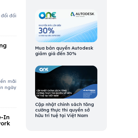
đổi đối
àng
Mua bản quyền Autodesk
giảm giá đến 30%
yến mãi
ến ngày
Cập nhật chính sách tăng
cường thực thi quyền sở
hữu trí tuệ tại Việt Nam
e-In
work