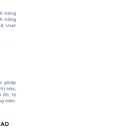
ch hàng
ch hàng
d User
ải pháp
trị này,
 đó, từ
g niên.
CAD