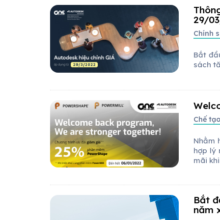
Thông
29/0
Chính s
Bắt đầ
sách tă
Welco
Chế tạo
Nhằm h
hợp lý
mãi kh
Bắt đ
năm 