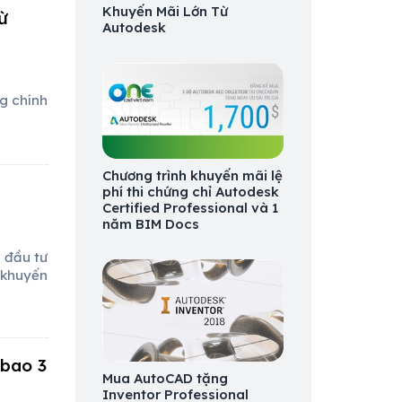
Khuyến Mãi Lớn Từ
ừ
Autodesk
g chính
Chương trình khuyến mãi lệ
phí thi chứng chỉ Autodesk
Certified Professional và 1
năm BIM Docs
 đầu tư
 khuyến
 bao 3
Mua AutoCAD tặng
Inventor Professional