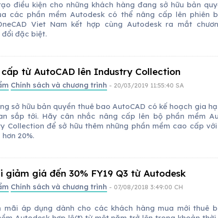
ạo điều kiện cho những khách hàng đang sở hữu bản quy
ủa các phần mềm Autodesk có thể nâng cấp lên phiên 
OneCAD Viet Nam kết hợp cùng Autodesk ra mắt chươn
đổi đặc biệt.
cấp từ AutoCAD lên Industry Collection
hẩm
Chính sách và chương trình
- 20/03/2019 11:55:40 SA
ng sở hữu bản quyền thuê bao AutoCAD có kế hoạch gia hạ
ian sắp tới. Hãy cân nhắc nâng cấp lên bộ phần mềm A
ry Collection để sở hữu thêm những phần mềm cao cấp với 
o hơn 20%.
i giảm giá đến 30% FY19 Q3 từ Autodesk
hẩm
Chính sách và chương trình
- 07/08/2018 3:49:00 CH
 mãi áp dụng dành cho các khách hàng mua mới thuê 
ềm Autodesk hợp lệ(*) từ một năm trở lên trong khoản thời 