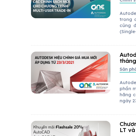
Chính s
Autode
trong 
cũng 
(Single
Autod
tháng
Sản p
Autode
phần mề
hãng c
ngày 23
Chươn
LT và