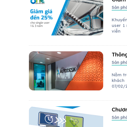
Sản p
Khuyến
user 1
viễn
Thông
Sản p
Nằm tr
khách
07/02/
Chươn
Sản p