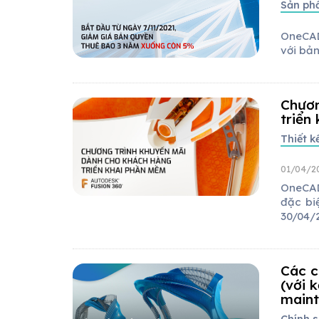
Sản p
OneCAD
với bả
Chươn
triển
Thiết 
01/04/20
OneCAD
đặc bi
30/04/
Các c
(với 
maint