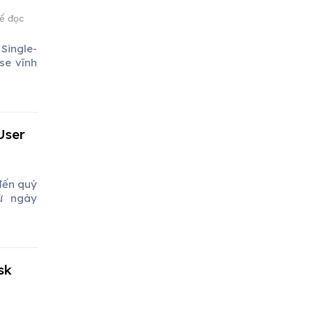
để đọc
Single-
se vĩnh
User
đến quý
ừ ngày
sk