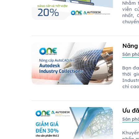
Nhằm t
viễn c
nhất, 
chuyển 
Nâng 
Sản p
Bạn đa
thời g
Indust
chỉ ca
Ưu đã
Sản p
Khuyến
phần m