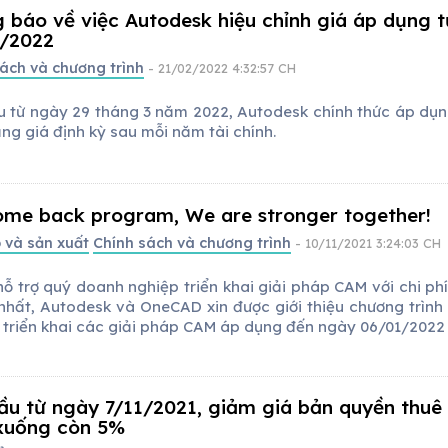
 báo về việc Autodesk hiệu chỉnh giá áp dụng t
3/2022
ách và chương trình
- 21/02/2022 4:32:57 CH
u từ ngày 29 tháng 3 năm 2022, Autodesk chính thức áp dụn
ng giá định kỳ sau mỗi năm tài chính.
me back program, We are stronger together!
 và sản xuất
Chính sách và chương trình
- 10/11/2021 3:24:03 CH
ỗ trợ quý doanh nghiệp triển khai giải pháp CAM với chi phí
 nhất, Autodesk và OneCAD xin được giới thiệu chương trình
i triển khai các giải pháp CAM áp dụng đến ngày 06/01/2022
ầu từ ngày 7/11/2021, giảm giá bản quyền thuê
xuống còn 5%