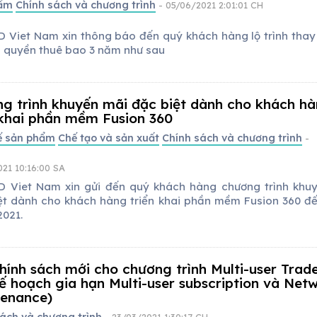
hẩm
Chính sách và chương trình
- 05/06/2021 2:01:01 CH
 Viet Nam xin thông báo đến quý khách hàng lộ trình thay 
n quyền thuê bao 3 năm như sau
g trình khuyến mãi đặc biệt dành cho khách h
 khai phần mềm Fusion 360
kế sản phẩm
Chế tạo và sản xuất
Chính sách và chương trình
-
21 10:16:00 SA
 Viet Nam xin gửi đến quý khách hàng chương trình khu
ệt dành cho khách hàng triển khai phần mềm Fusion 360 đ
2021.
hính sách mới cho chương trình Multi-user Trad
kế hoạch gia hạn Multi-user subscription và Net
enance)