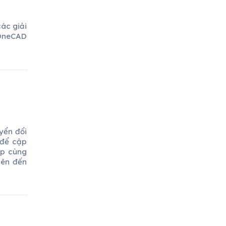
ác giải
 OneCAD
yển đổi
 để cập
ợp cùng
lên đến